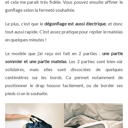
et cela me parait très fidèle. Vous pouvez ensuite affiner le
gonflage selon la fermeté souhaitée.
Le plus, c’est que le
dégonflage est aussi électrique
, et donc
tout aussi rapide. C’est assez pratique pour replier le matelas
en quelques minutes !
Le modèle que j’ai reçu est fait en 2 parties :
une partie
sommier et une partie matelas
. Les 2 parties sont bien-sûr
solidaires, mais elles sont dissociées de quelques
centimètres sur les bords. Ca permet notamment de
positionner le drap housse facilement, ou de border ses
S
pieds si on le souhaite.
e
a
r
c
h