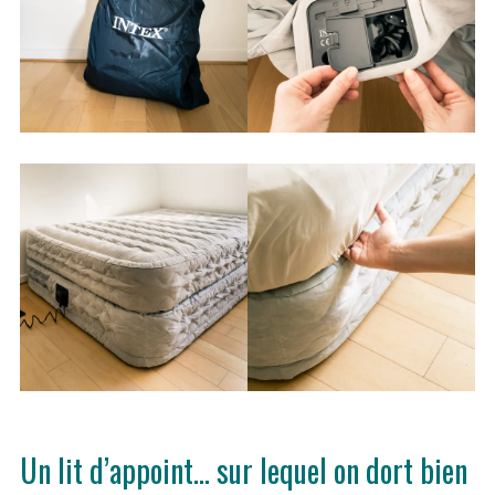
f
o
r
:
Un lit d’appoint… sur lequel on dort bien