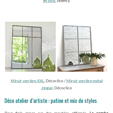
en bois
, selency
Miroir verrière XXL
, Décoclico /
Miroir verrière métal
zingué
, Décoclico
Déco atelier d’artiste : patine et mix de styles
Pour finir, miser sur des meubles affirmés.
Le combo