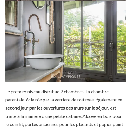
S
e
a
r
c
Le premier niveau distribue 2 chambres. La chambre
h
parentale, éclairée par la verrière de toit mais également
en
f
o
second jour par les ouvertures des murs sur le séjour
, est
r
traité à la manière d’une petite cabane. Alcôve en bois pour
:
le coin lit, portes anciennes pour les placards et papier peint