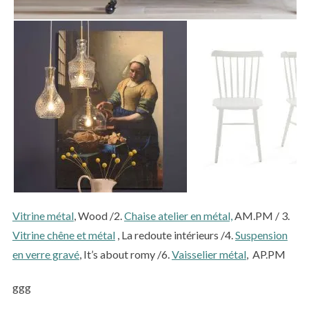
Vitrine métal
, Wood /2.
Chaise atelier en métal,
AM.PM / 3.
Vitrine chêne et métal
, La redoute intérieurs /4.
Suspension
en verre gravé
, It’s about romy /6.
Vaisselier métal
, AP.PM
ggg