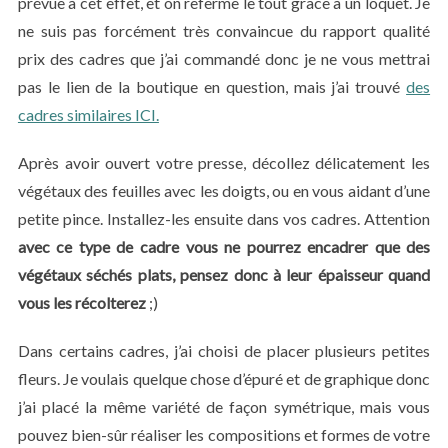
prévue à cet effet, et on referme le tout grâce à un loquet. Je
ne suis pas forcément très convaincue du rapport qualité
prix des cadres que j’ai commandé donc je ne vous mettrai
pas le lien de la boutique en question, mais j’ai trouvé
des
cadres similaires ICI.
Après avoir ouvert votre presse, décollez délicatement les
végétaux des feuilles avec les doigts, ou en vous aidant d’une
S
petite pince. Installez-les ensuite dans vos cadres. Attention
e
avec ce type de cadre vous ne pourrez encadrer que des
a
végétaux séchés plats, pensez donc à leur épaisseur quand
r
c
vous les récolterez
;)
h
f
Dans certains cadres, j’ai choisi de placer plusieurs petites
o
fleurs. Je voulais quelque chose d’épuré et de graphique donc
r
j’ai placé la même variété de façon symétrique, mais vous
:
pouvez bien-sûr réaliser les compositions et formes de votre