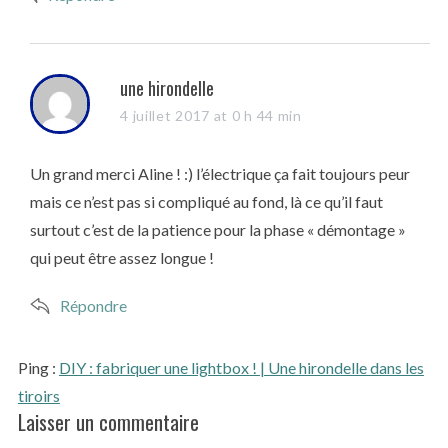
s
une hirondelle
a
4 juillet 2017 at 0 h 44 min
y
s
Un grand merci Aline ! :) l’électrique ça fait toujours peur
:
mais ce n’est pas si compliqué au fond, là ce qu’il faut
surtout c’est de la patience pour la phase « démontage »
qui peut être assez longue !
Répondre
Ping :
DIY : fabriquer une lightbox ! | Une hirondelle dans les
tiroirs
Laisser un commentaire
L