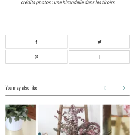
crédits photos : une hirondelle dans les tiroirs
You may also like
S
e
a
r