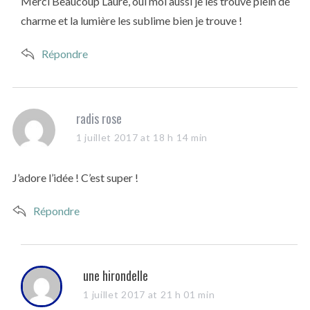
Merci Beaucoup Laure, oui moi aussi je les trouve plein de
:
charme et la lumière les sublime bien je trouve !
Répondre
s
radis rose
a
1 juillet 2017 at 18 h 14 min
y
s
J’adore l’idée ! C’est super !
:
Répondre
s
une hirondelle
a
1 juillet 2017 at 21 h 01 min