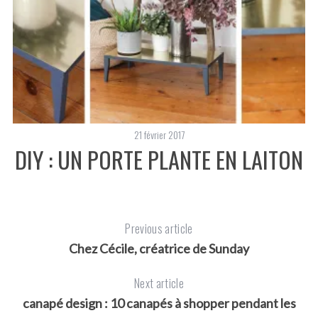
c
h
f
o
r
:
21 février 2017
DIY : UN PORTE PLANTE EN LAITON
D
Previous article
Chez Cécile, créatrice de Sunday
Next article
canapé design : 10 canapés à shopper pendant les