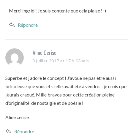
y
s
Merci Ingrid ! Je suis contente que cela plaise ! :)
:
Répondre
s
Aline Cerise
a
3 juillet 2017 at 17 h 03 min
y
s
Superbe et j’adore le concept ! J’avoue ne pas être aussi
:
bricoleuse que vous et si elle avait été à vendre… je crois que
j’aurais craqué. Mille bravos pour cette création pleine
d’originalité, de nostalgie et de poésie !
Aline cerise
Répondre