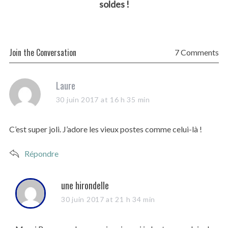
soldes !
Join the Conversation
7 Comments
s
Laure
a
30 juin 2017 at 16 h 35 min
y
s
C’est super joli. J’adore les vieux postes comme celui-là !
:
Répondre
s
une hirondelle
a
30 juin 2017 at 21 h 34 min
y
s