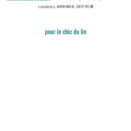
S
couleurs.
499.90
€
349.90
€
e
a
r
c
pour le chic du lin
h
f
o
r
: