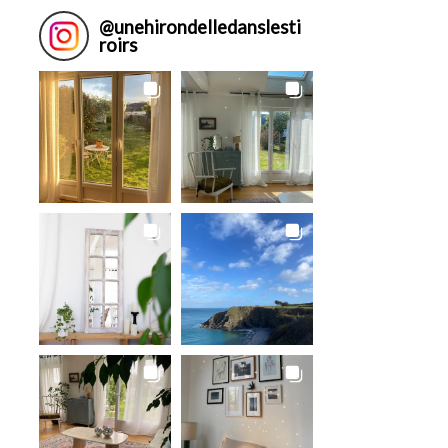
@
unehirondelledanslesti
roirs