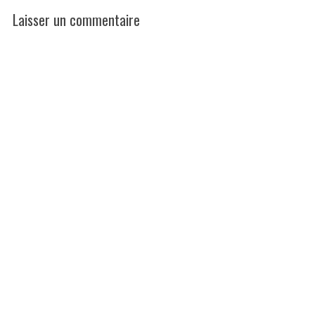
Laisser un commentaire
L
e
a
v
e
a
c
o
m
m
e
n
t