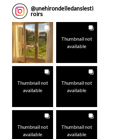
@
unehirondelledanslesti
roirs
Thumbnail not
available
Thumbnail not
Thumbnail not
available
available
Thumbnail not
Thumbnail not
available
available