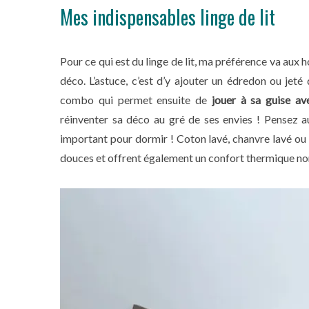
Mes indispensables linge de lit
Pour ce qui est du linge de lit, ma préférence va aux 
S
déco. L’astuce, c’est d’y ajouter un édredon ou jeté
e
combo qui permet ensuite de
jouer à sa guise av
a
r
réinventer sa déco au gré de ses envies ! Pensez a
c
important pour dormir ! Coton lavé, chanvre lavé ou 
h
douces et offrent également un confort thermique no
f
o
r
: