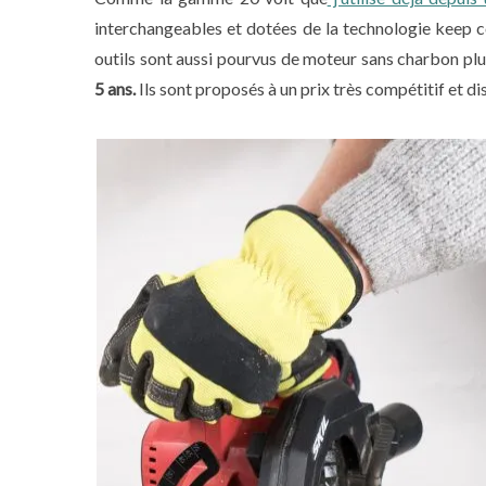
interchangeables et dotées de la technologie keep co
outils sont aussi pourvus de moteur sans charbon plu
5 ans.
Ils sont proposés à un prix très compétitif et d
S
e
a
r
c
h
f
o
r
: