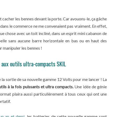
ait cacher les bennes devant la porte. Car avouons-le, ça gâche
vu dans le commerce ne me convenaient pas vraiment. En effet,
lque chose avec un toit incliné, dans un esprit mini cabanon de
ubelle sans aucune barre horizontale en bas ou en haut des
ur manipuler les bennes !
e aux outils ultra-compacts SKIL
de la sortie de sa nouvelle gamme 12 Volts pour me lancer ! La
ils à la fois puissants et ultra compacts.
Une idée de génie
format plaira aussi particulièrement à tous ceux qui ont une
rtatif.
 un an et demi,
les batteries de cette nouvelle gamme sont