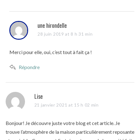
s
une hirondelle
a
28 juin 2019 at 8 h 31 min
y
s
Merci pour elle, oui, c’est tout à fait ça !
:
Répondre
s
Lise
a
21 janvier 2021 at 15 h 02 min
y
s
Bonjour! Je découvre juste votre blog et cet article. Je
:
trouve l’atmosphère de la maison particulièrement reposante