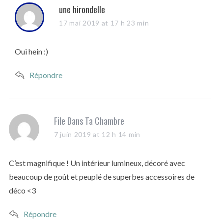
s
une hirondelle
a
17 mai 2019 at 17 h 23 min
y
s
Oui hein :)
:
Répondre
s
File Dans Ta Chambre
a
7 juin 2019 at 12 h 14 min
y
s
C’est magnifique ! Un intérieur lumineux, décoré avec
:
beaucoup de goût et peuplé de superbes accessoires de
déco <3
Répondre