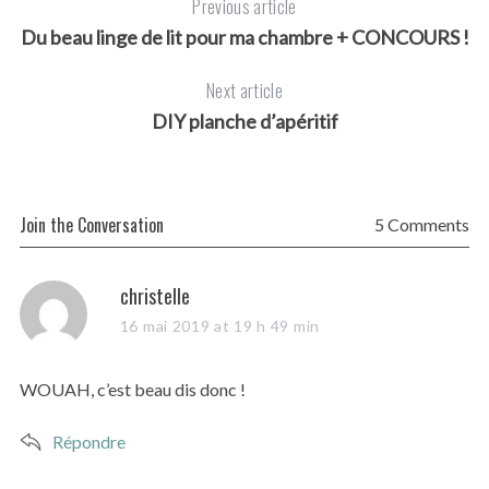
Previous article
Du beau linge de lit pour ma chambre + CONCOURS !
Next article
DIY planche d’apéritif
Join the Conversation
5 Comments
s
christelle
a
16 mai 2019 at 19 h 49 min
y
s
WOUAH, c’est beau dis donc !
:
Répondre