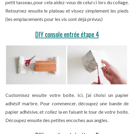
petit tasseau, pour cela aidez-vous de celui ci lors du collage.
Retournez ensuite le plateau et vissez simplement les pieds
(les emplacements pour les vis sont déjà prévus)
DIY console entrée étape 4
S
e
a
r
c
h
f
Customisez ensuite votre boite. Ici, j’ai choisi un papier
o
adhésif marbre. Pour commencer, découpez une bande de
r
papier adhésive, et collez la en faisant le tour de votre boite.
:
Découpez ensuite des petites encoches aux angles.