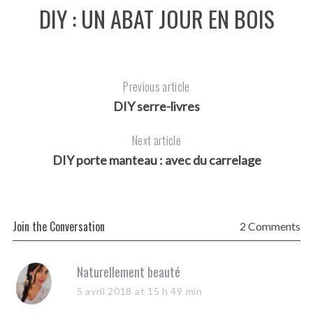
DIY : UN ABAT JOUR EN BOIS
Previous article
DIY serre-livres
Next article
DIY porte manteau : avec du carrelage
Join the Conversation
2 Comments
s
Naturellement beauté
a
5 avril 2018 at 15 h 49 min
y