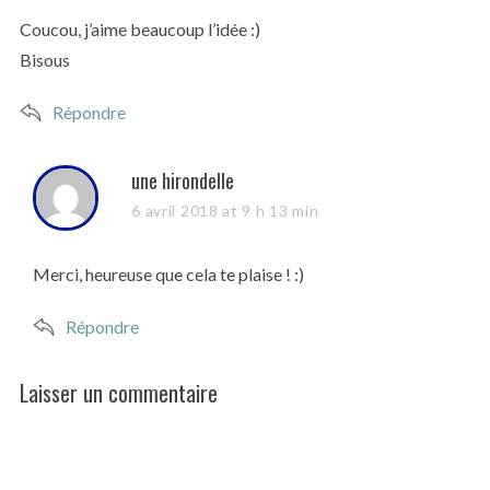
s
Coucou, j’aime beaucoup l’idée :)
:
Bisous
Répondre
s
une hirondelle
a
6 avril 2018 at 9 h 13 min
y
s
Merci, heureuse que cela te plaise ! :)
:
Répondre
Laisser un commentaire
L
e
a
v