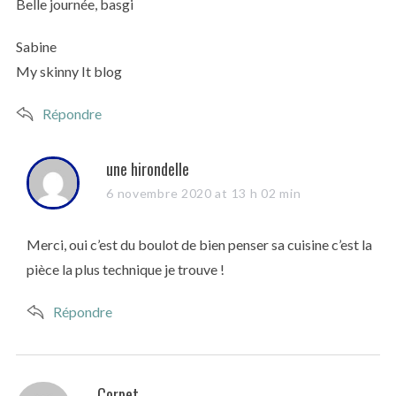
Belle journée, basgi
Sabine
My skinny It blog
Répondre
s
une hirondelle
a
6 novembre 2020 at 13 h 02 min
y
s
Merci, oui c’est du boulot de bien penser sa cuisine c’est la
:
pièce la plus technique je trouve !
Répondre
s
Corpet