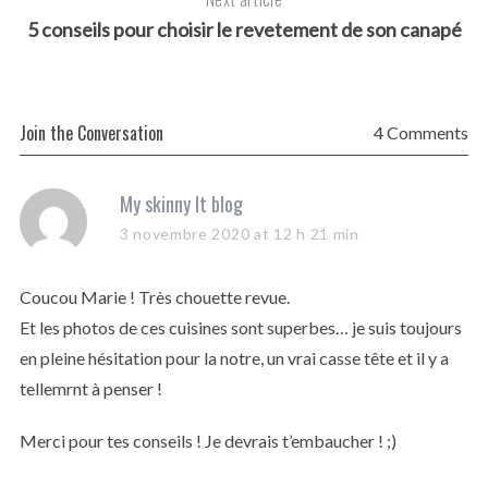
5 conseils pour choisir le revetement de son canapé
Join the Conversation
4 Comments
s
My skinny It blog
a
3 novembre 2020 at 12 h 21 min
y
s
Coucou Marie ! Très chouette revue.
:
Et les photos de ces cuisines sont superbes… je suis toujours
en pleine hésitation pour la notre, un vrai casse tête et il y a
tellemrnt à penser !
Merci pour tes conseils ! Je devrais t’embaucher ! ;)