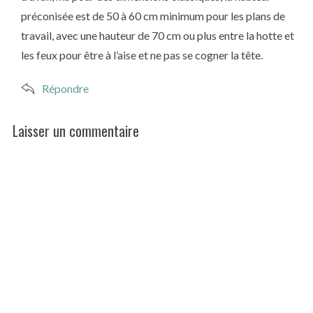
préconisée est de 50 à 60 cm minimum pour les plans de
travail, avec une hauteur de 70 cm ou plus entre la hotte et
les feux pour être à l’aise et ne pas se cogner la tête.
Répondre
Laisser un commentaire
L
e
a
v
e
a
c
o
m
m