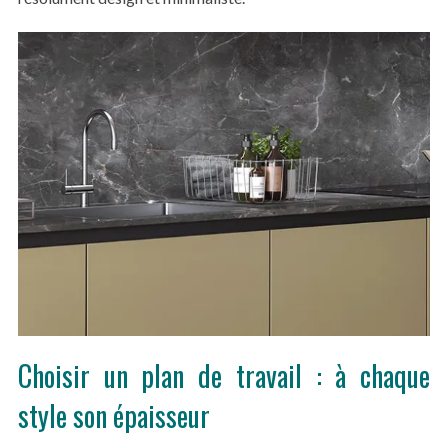
S
e
a
r
Choisir un plan de travail : à chaque
c
h
style son épaisseur
f
o