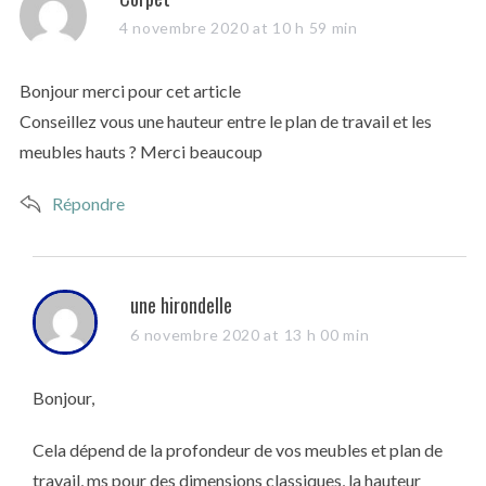
a
4 novembre 2020 at 10 h 59 min
y
s
Bonjour merci pour cet article
:
Conseillez vous une hauteur entre le plan de travail et les
meubles hauts ? Merci beaucoup
Répondre
s
une hirondelle
a
6 novembre 2020 at 13 h 00 min
y
s
Bonjour,
:
Cela dépend de la profondeur de vos meubles et plan de
travail, ms pour des dimensions classiques, la hauteur