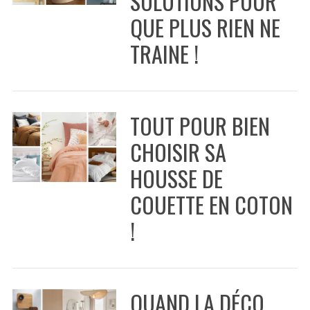
SOLUTIONS POUR
QUE PLUS RIEN NE
TRAINE !
TOUT POUR BIEN
CHOISIR SA
HOUSSE DE
COUETTE EN COTON
!
S
e
a
r
c
QUAND LA DÉCO
h