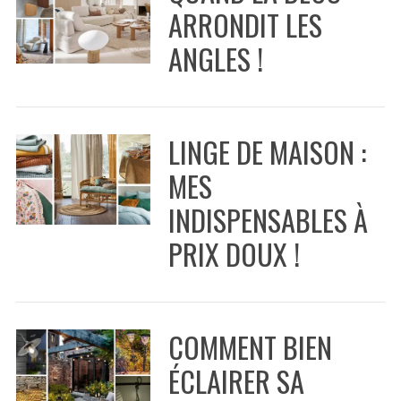
f
ARRONDIT LES
o
r
ANGLES !
:
LINGE DE MAISON :
MES
INDISPENSABLES À
PRIX DOUX !
COMMENT BIEN
ÉCLAIRER SA