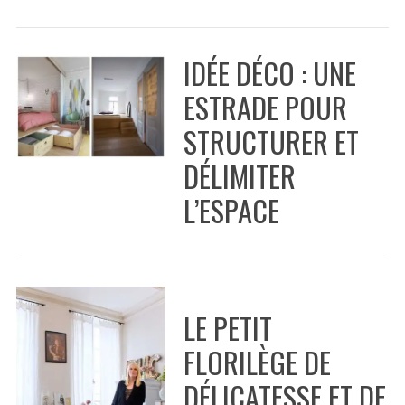
f
o
IDÉE DÉCO : UNE
r
:
ESTRADE POUR
STRUCTURER ET
DÉLIMITER
L’ESPACE
LE PETIT
FLORILÈGE DE
DÉLICATESSE ET DE