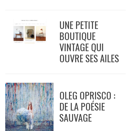
UNE PETITE
BOUTIQUE
VINTAGE QUI
OUVRE SES AILES
OLEG OPRISCO :
S
DE LA POÉSIE
e
a
SAUVAGE
r
c
h