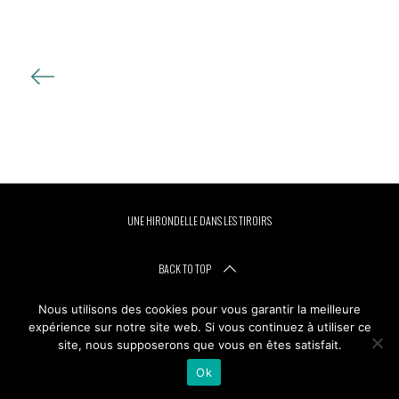
r
c
h
N
f
a
o
r
v
:
i
g
a
t
UNE HIRONDELLE DANS LES TIROIRS
i
o
BACK TO TOP
n
Nous utilisons des cookies pour vous garantir la meilleure
d
expérience sur notre site web. Si vous continuez à utiliser ce
e
site, nous supposerons que vous en êtes satisfait.
s
Ok
a