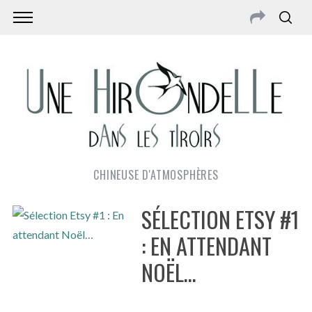
CHINEUSE D'ATMOSPHÈRES
SÉLECTION ETSY #1
: EN ATTENDANT
NOËL…
S
e
a