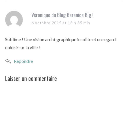
s
Véronique du Blog Berenice Big !
a
6 octobre 2015 at 18 h 35 min
y
s
Sublime ! Une vision archi-graphique insolite et un regard
:
coloré sur la ville !
Répondre
Laisser un commentaire
L
e
a
v
e
a
c