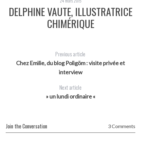
24 mars 2015
DELPHINE VAUTE, ILLUSTRATRICE
C
E
CHIMÉRIQUE
Previous article
Chez Emilie, du blog Poligöm : visite privée et
interview
Next article
» un lundi ordinaire «
Join the Conversation
3 Comments