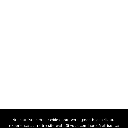
o
m
m
e
n
t
Nous utilisons des cookies pour vous garantir la meilleure
UNE HIRONDELLE DANS LES TIROIRS
expérience sur notre site web. Si vous continuez à utiliser ce