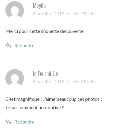
s
Meyilo
a
6 octobre 2015 at 13 h 25 min
y
s
Merci pour cette chouette découverte.
:
Répondre
s
la Fourmi Elé
a
6 octobre 2015 at 16 h 02 min
y
s
C’est magnifique ! J’aime beaucoup ces photos !
:
Je suis vraiment admirative !!
Répondre