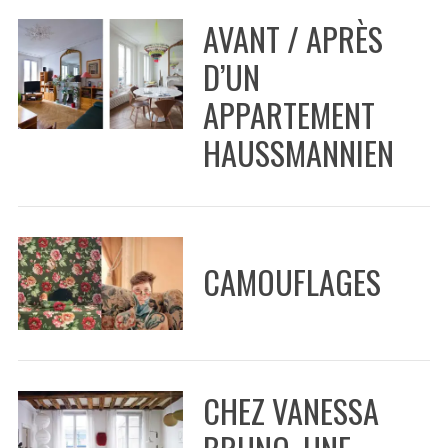
AVANT / APRÈS
D’UN
APPARTEMENT
HAUSSMANNIEN
S
CAMOUFLAGES
e
a
r
c
h
f
CHEZ VANESSA
o
r
BRUNO, UNE