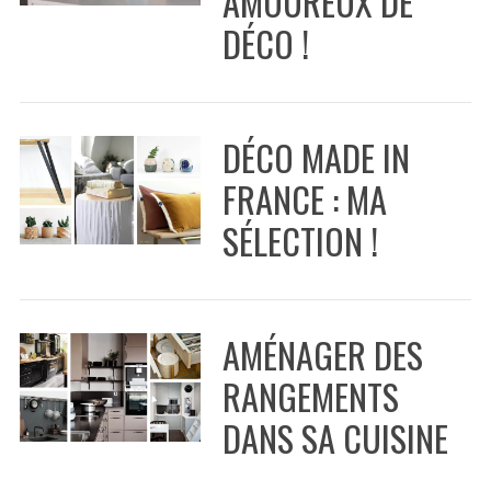
AMOUREUX DE
DÉCO !
DÉCO MADE IN
FRANCE : MA
SÉLECTION !
AMÉNAGER DES
S
e
RANGEMENTS
a
DANS SA CUISINE
r
c
h