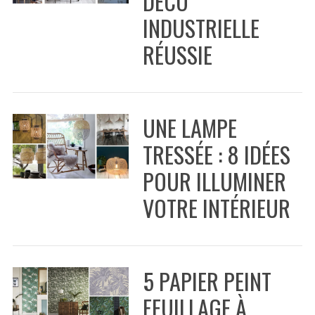
DÉCO
INDUSTRIELLE
RÉUSSIE
UNE LAMPE
TRESSÉE : 8 IDÉES
POUR ILLUMINER
S
e
VOTRE INTÉRIEUR
a
r
c
h
f
5 PAPIER PEINT
o
FEUILLAGE À
r
: